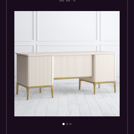
180*66*75